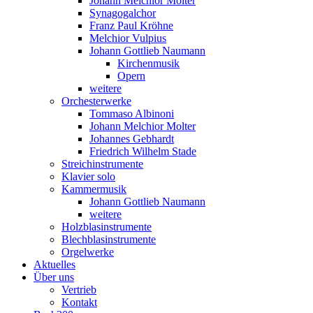
Johann Melchior Molter
Synagogalchor
Franz Paul Kröhne
Melchior Vulpius
Johann Gottlieb Naumann
Kirchenmusik
Opern
weitere
Orchesterwerke
Tommaso Albinoni
Johann Melchior Molter
Johannes Gebhardt
Friedrich Wilhelm Stade
Streichinstrumente
Klavier solo
Kammermusik
Johann Gottlieb Naumann
weitere
Holzblasinstrumente
Blechblasinstrumente
Orgelwerke
Aktuelles
Über uns
Vertrieb
Kontakt