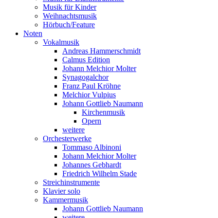
Musik für Kinder
Weihnachtsmusik
Hörbuch/Feature
Noten
Vokalmusik
Andreas Hammerschmidt
Calmus Edition
Johann Melchior Molter
Synagogalchor
Franz Paul Kröhne
Melchior Vulpius
Johann Gottlieb Naumann
Kirchenmusik
Opern
weitere
Orchesterwerke
Tommaso Albinoni
Johann Melchior Molter
Johannes Gebhardt
Friedrich Wilhelm Stade
Streichinstrumente
Klavier solo
Kammermusik
Johann Gottlieb Naumann
weitere