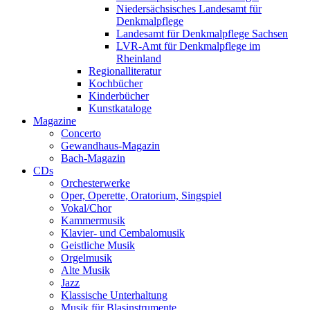
Niedersächsisches Landesamt für
Denkmalpflege
Landesamt für Denkmalpflege Sachsen
LVR-Amt für Denkmalpflege im
Rheinland
Regionalliteratur
Kochbücher
Kinderbücher
Kunstkataloge
Magazine
Concerto
Gewandhaus-Magazin
Bach-Magazin
CDs
Orchesterwerke
Oper, Operette, Oratorium, Singspiel
Vokal/Chor
Kammermusik
Klavier- und Cembalomusik
Geistliche Musik
Orgelmusik
Alte Musik
Jazz
Klassische Unterhaltung
Musik für Blasinstrumente