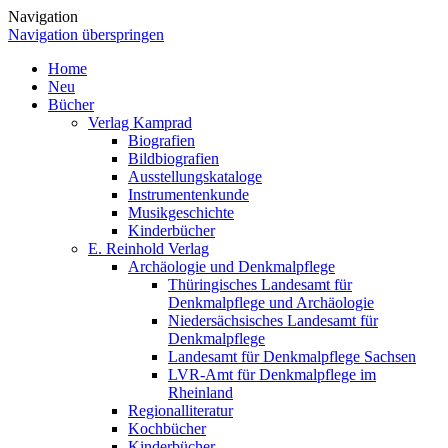
Navigation
Navigation überspringen
Home
Neu
Bücher
Verlag Kamprad
Biografien
Bildbiografien
Ausstellungskataloge
Instrumentenkunde
Musikgeschichte
Kinderbücher
E. Reinhold Verlag
Archäologie und Denkmalpflege
Thüringisches Landesamt für
Denkmalpflege und Archäologie
Niedersächsisches Landesamt für
Denkmalpflege
Landesamt für Denkmalpflege Sachsen
LVR-Amt für Denkmalpflege im
Rheinland
Regionalliteratur
Kochbücher
Kinderbücher