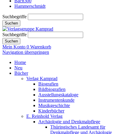
Bach300
Hammerschmidt
Suchbegriffe
Suchen
Suchbegriffe
Suchen
Mein Konto
0
Warenkorb
Navigation überspringen
Home
Neu
Bücher
Verlag Kamprad
Biografien
Bildbiografien
Ausstellungskataloge
Instrumentenkunde
Musikgeschichte
Kinderbücher
E. Reinhold Verlag
Archäologie und Denkmalpflege
Thüringisches Landesamt für
Denkmalpflege und Archäologie