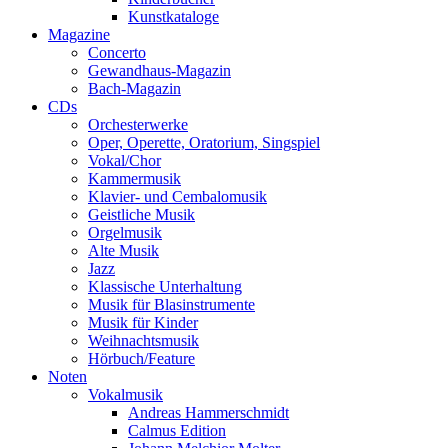
Kunstkataloge
Magazine
Concerto
Gewandhaus-Magazin
Bach-Magazin
CDs
Orchesterwerke
Oper, Operette, Oratorium, Singspiel
Vokal/Chor
Kammermusik
Klavier- und Cembalomusik
Geistliche Musik
Orgelmusik
Alte Musik
Jazz
Klassische Unterhaltung
Musik für Blasinstrumente
Musik für Kinder
Weihnachtsmusik
Hörbuch/Feature
Noten
Vokalmusik
Andreas Hammerschmidt
Calmus Edition