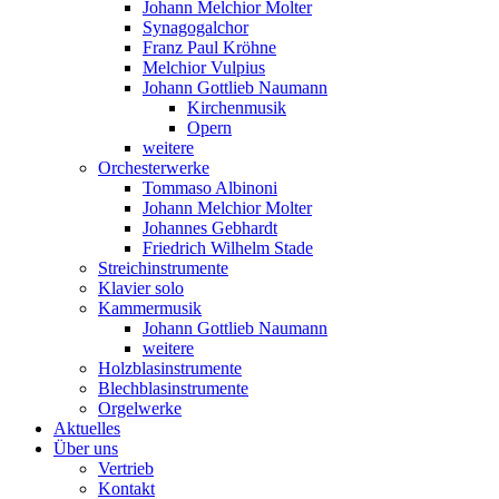
Johann Melchior Molter
Synagogalchor
Franz Paul Kröhne
Melchior Vulpius
Johann Gottlieb Naumann
Kirchenmusik
Opern
weitere
Orchesterwerke
Tommaso Albinoni
Johann Melchior Molter
Johannes Gebhardt
Friedrich Wilhelm Stade
Streichinstrumente
Klavier solo
Kammermusik
Johann Gottlieb Naumann
weitere
Holzblasinstrumente
Blechblasinstrumente
Orgelwerke
Aktuelles
Über uns
Vertrieb
Kontakt