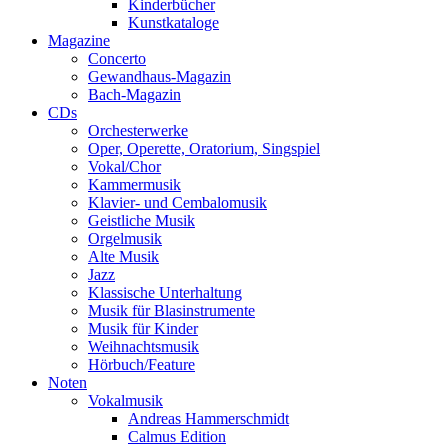
Kinderbücher
Kunstkataloge
Magazine
Concerto
Gewandhaus-Magazin
Bach-Magazin
CDs
Orchesterwerke
Oper, Operette, Oratorium, Singspiel
Vokal/Chor
Kammermusik
Klavier- und Cembalomusik
Geistliche Musik
Orgelmusik
Alte Musik
Jazz
Klassische Unterhaltung
Musik für Blasinstrumente
Musik für Kinder
Weihnachtsmusik
Hörbuch/Feature
Noten
Vokalmusik
Andreas Hammerschmidt
Calmus Edition