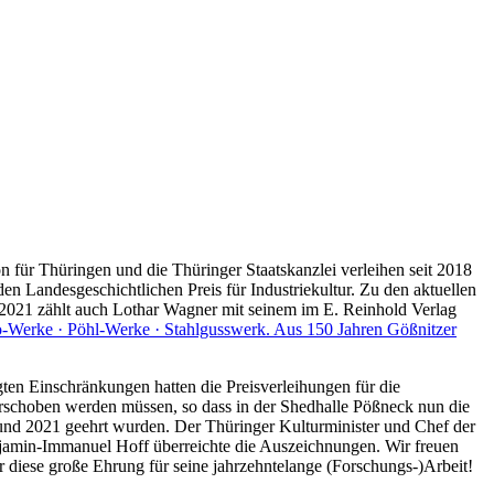
 für Thüringen und die Thüringer Staatskanzlei verleihen seit 2018
 den Landesgeschichtlichen Preis für Industriekultur. Zu den aktuellen
 2021 zählt auch Lothar Wagner mit seinem im E. Reinhold Verlag
-Werke · Pöhl-Werke · Stahlgusswerk. Aus 150 Jahren Gößnitzer
en Einschränkungen hatten die Preisverleihungen für die
rschoben werden müssen, so dass in der Shedhalle Pößneck nun die
 und 2021 geehrt wurden. Der Thüringer Kulturminister und Chef der
njamin-Immanuel Hoff überreichte die Auszeichnungen. Wir freuen
 diese große Ehrung für seine jahrzehntelange (Forschungs-)Arbeit!