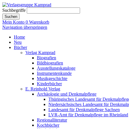
Suchbegriffe
Suchen
Mein Konto
0
Warenkorb
Navigation überspringen
Home
Neu
Bücher
Verlag Kamprad
Biografien
Bildbiografien
Ausstellungskataloge
Instrumentenkunde
Musikgeschichte
Kinderbücher
E. Reinhold Verlag
Archäologie und Denkmalpflege
Thüringisches Landesamt für Denkmalpfleg
Niedersächsisches Landesamt für Denkmalp
Landesamt für Denkmalpflege Sachsen
LVR-Amt für Denkmalpflege im Rheinland
Regionalliteratur
Kochbücher