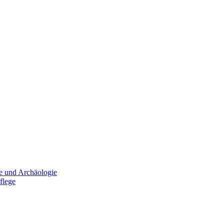
e und Archäologie
flege