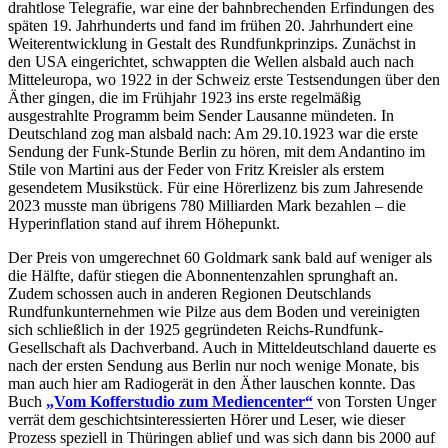
drahtlose Telegrafie, war eine der bahnbrechenden Erfindungen des
späten 19. Jahrhunderts und fand im frühen 20. Jahrhundert eine
Weiterentwicklung in Gestalt des Rundfunkprinzips. Zunächst in
den USA eingerichtet, schwappten die Wellen alsbald auch nach
Mitteleuropa, wo 1922 in der Schweiz erste Testsendungen über den
Äther gingen, die im Frühjahr 1923 ins erste regelmäßig
ausgestrahlte Programm beim Sender Lausanne mündeten. In
Deutschland zog man alsbald nach: Am 29.10.1923 war die erste
Sendung der Funk-Stunde Berlin zu hören, mit dem Andantino im
Stile von Martini aus der Feder von Fritz Kreisler als erstem
gesendetem Musikstück. Für eine Hörerlizenz bis zum Jahresende
2023 musste man übrigens 780 Milliarden Mark bezahlen – die
Hyperinflation stand auf ihrem Höhepunkt.
Der Preis von umgerechnet 60 Goldmark sank bald auf weniger als
die Hälfte, dafür stiegen die Abonnentenzahlen sprunghaft an.
Zudem schossen auch in anderen Regionen Deutschlands
Rundfunkunternehmen wie Pilze aus dem Boden und vereinigten
sich schließlich in der 1925 gegründeten Reichs-Rundfunk-
Gesellschaft als Dachverband. Auch in Mitteldeutschland dauerte es
nach der ersten Sendung aus Berlin nur noch wenige Monate, bis
man auch hier am Radiogerät in den Äther lauschen konnte. Das
Buch
„Vom Kofferstudio zum Mediencenter“
von Torsten Unger
verrät dem geschichtsinteressierten Hörer und Leser, wie dieser
Prozess speziell in Thüringen ablief und was sich dann bis 2000 auf