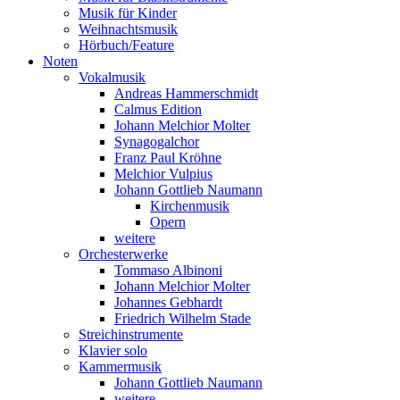
Musik für Kinder
Weihnachtsmusik
Hörbuch/Feature
Noten
Vokalmusik
Andreas Hammerschmidt
Calmus Edition
Johann Melchior Molter
Synagogalchor
Franz Paul Kröhne
Melchior Vulpius
Johann Gottlieb Naumann
Kirchenmusik
Opern
weitere
Orchesterwerke
Tommaso Albinoni
Johann Melchior Molter
Johannes Gebhardt
Friedrich Wilhelm Stade
Streichinstrumente
Klavier solo
Kammermusik
Johann Gottlieb Naumann
weitere