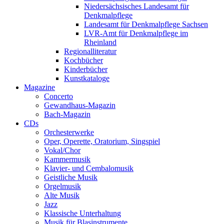
Niedersächsisches Landesamt für
Denkmalpflege
Landesamt für Denkmalpflege Sachsen
LVR-Amt für Denkmalpflege im
Rheinland
Regionalliteratur
Kochbücher
Kinderbücher
Kunstkataloge
Magazine
Concerto
Gewandhaus-Magazin
Bach-Magazin
CDs
Orchesterwerke
Oper, Operette, Oratorium, Singspiel
Vokal/Chor
Kammermusik
Klavier- und Cembalomusik
Geistliche Musik
Orgelmusik
Alte Musik
Jazz
Klassische Unterhaltung
Musik für Blasinstrumente