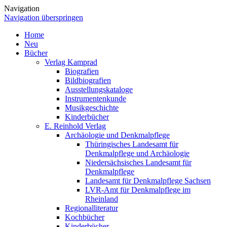
Navigation
Navigation überspringen
Home
Neu
Bücher
Verlag Kamprad
Biografien
Bildbiografien
Ausstellungskataloge
Instrumentenkunde
Musikgeschichte
Kinderbücher
E. Reinhold Verlag
Archäologie und Denkmalpflege
Thüringisches Landesamt für
Denkmalpflege und Archäologie
Niedersächsisches Landesamt für
Denkmalpflege
Landesamt für Denkmalpflege Sachsen
LVR-Amt für Denkmalpflege im
Rheinland
Regionalliteratur
Kochbücher
Kinderbücher