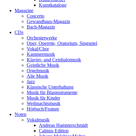
Kunstkataloge
Magazine
Concerto
Gewandhaus-Magazin
Bach-Magazin
CDs
Orchesterwerke
Oper, Operette, Oratorium, Singspiel
Vokal/Chor
Kammermusik
Klavier- und Cembalomusik
Geistliche Musik
Orgelmusik
Alte Musik
Jazz
Klassische Unterhaltung
Musik für Blasinstrumente
Musik für Kinder
Weihnachtsmusik
Hörbuch/Feature
Noten
Vokalmusik
Andreas Hammerschmidt
Calmus Edition