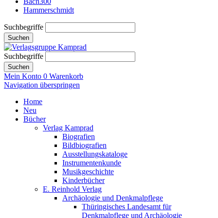
Bach300
Hammerschmidt
Suchbegriffe
Suchen
Suchbegriffe
Suchen
Mein Konto
0
Warenkorb
Navigation überspringen
Home
Neu
Bücher
Verlag Kamprad
Biografien
Bildbiografien
Ausstellungskataloge
Instrumentenkunde
Musikgeschichte
Kinderbücher
E. Reinhold Verlag
Archäologie und Denkmalpflege
Thüringisches Landesamt für
Denkmalpflege und Archäologie