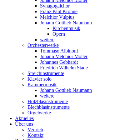
Johann Melchior Molter
Synagogalchor
Franz Paul Kröhne
Melchior Vulpius
Johann Gottlieb Naumann
Kirchenmusik
Opern
weitere
Orchesterwerke
Tommaso Albinoni
Johann Melchior Molter
Johannes Gebhardt
Friedrich Wilhelm Stade
Streichinstrumente
Klavier solo
Kammermusik
Johann Gottlieb Naumann
weitere
Holzblasinstrumente
Blechblasinstrumente
Orgelwerke
Aktuelles
Über uns
Vertrieb
Kontakt